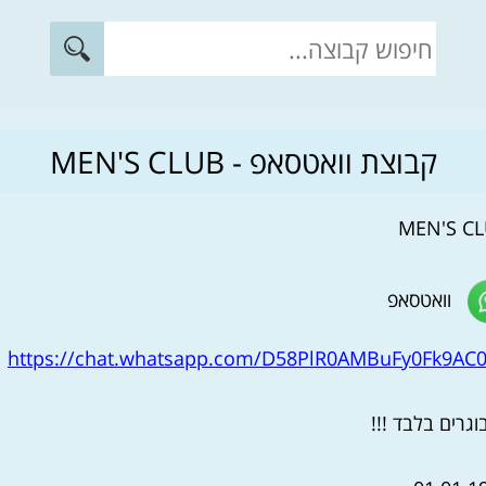
קבוצת וואטסאפ - MEN'S CLUB
וואטסאפ
https://chat.whatsapp.com/D58PlR0AMBuFy0Fk9AC
גרים בלבד !!!