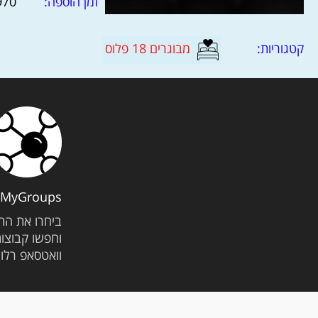
זמן הוספה:
01.01.1970
קטגוריות:
מבוגרים 18 פלוס
MyGroups
ביחרו את הת
וחפשו קבוצו
וואטסאפ רלוו