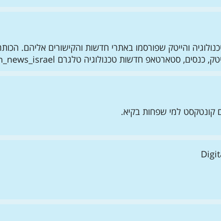
ולוגיה והייטק שפורסמו באתרי חדשות והקישורים אליהם. הכותרות
ארטאפ חדשות טכנולוגיה טלגרם https://t.me/tech_news_israel
ם קונטקסט למי שפחות בקיא.